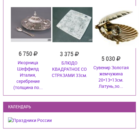
6 750
3 375
5 030
Икорница
БЛЮДО
Сувенир Золотая
Шеффилд
КВАДРАТНОЕ СО
жемчужина
Италия,
СТРАЗАМИ 33см.
20*13*13см.
серебрение
Латунь,зо...
(толщина по...
КАЛЕНДАРЬ