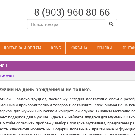
8 (903) 960 80 66
ДОСТАВКА И ОПЛАТА
КЛУБ
КОРЗИНА
CСЫЛКИ
КОНТА
ЧИН
я мужчин
жчин на день рождения и не только.
инам - задача трудная, поскольку сегодня достаточно сложно разо
менными производителями товаров и остановить своё внимание на как
дарком для мужчины в каждом конкретном случае. В нашем магазине п
ент подарков для мужчин. Здесь Вы найдёте
подарки для мужчин
к как
ая. Чтобы облегчить проблему выбора подарка мужчинам, предлагаем ра
о есть классифицировать их. Подарки полезные - практичные и функц