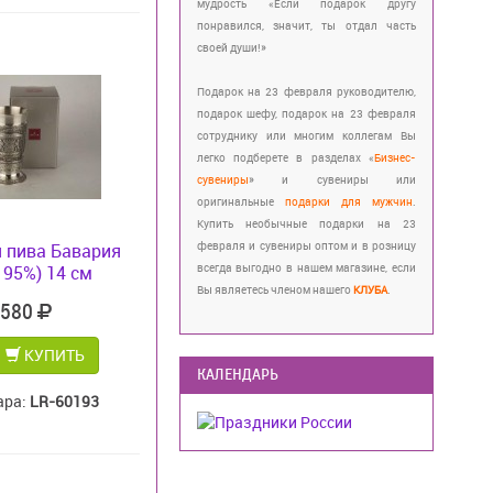
мудрость «Если подарок другу
понравился, значит, ты отдал часть
своей души!»
Подарок на 23 февраля руководителю,
подарок шефу, подарок на 23 февраля
сотруднику или многим коллегам Вы
легко подберете в разделах «
Бизнес-
сувениры
» и сувениры или
оригинальные
подарки для мужчин
.
Купить необычные подарки на 23
февраля и сувениры оптом и в розницу
 пива Бавария
всегда выгодно в нашем магазине, если
 95%) 14 см
Вы являетесь членом нашего
КЛУБА
.
 580
КУПИТЬ
КАЛЕНДАРЬ
ара:
LR-60193