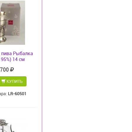
 пива Рыбалка
 95%) 14 см
 700
КУПИТЬ
ара:
LR-60501