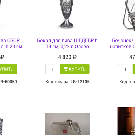
ива СБОР
Бокал для пива ШЕДЕВР h
Бочонок/ 
, h 23 см...
19 см, 0,22 л Олово
напитков 
0
4 820
4
УПИТЬ
КУПИТЬ
LR-60059
Код товара:
LR-12135
Код то