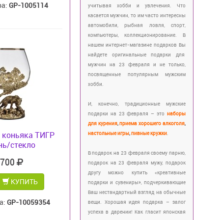
ра:
GP-1005114
учитывая хобби и увлечения. Что
касается мужчин, то им часто интересны
автомобили, рыбная ловля, спорт,
компьютеры, коллекционирование. В
нашем интернет-магазине подарков Вы
найдете оригинальные подарки для
мужчин на 23 февраля и не только,
посвященные популярным мужским
хобби.
И, конечно, традиционные мужские
подарки на 23 февраля – это
наборы
для курения
,
приема хорошего алкоголя
,
 коньяка ТИГР
настольные игры
,
пивные кружки
.
нь/стекло
В подарок на 23 февраля своему парню,
 700
подарок на 23 февраля мужу, подарок
другу можно купить «креативные
КУПИТЬ
подарки и сувениры», подчеркивающие
Ваш нестандартный взгляд на обычные
а:
GP-10059354
вещи. Хорошая идея подарка – залог
успеха в дарении! Как гласит японская