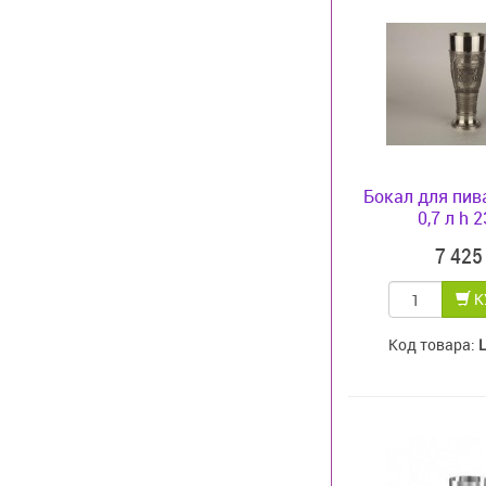
Бокал для пи
0,7 л h 
7 42
К
Код товара: