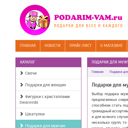
ГЛАВНАЯ
НОВОСТИ
ПРАЙС-ЛИСТ
О МАГАЗИНЕ
КАТАЛОГ
ПОДАРКИ ДЛЯ МУЖ
Главная
Подарки дл
Свечи
Подарки для женщин
Подарки для му
Выбор подарка мужч
Фигурки с кристаллами
предлагаемых совре
Swarovski
способном стать по
громадный ассортим
Шкатулки
и для всякого случ
несколько групп, т
Подарки для мужчин