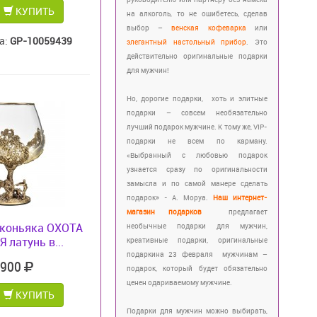
КУПИТЬ
на алкоголь, то не ошибетесь, сделав
выбор –
венская кофеварка
или
а:
GP-10059439
элегантный настольный прибор
. Это
действительно оригинальные подарки
для мужчин!
Но, дорогие подарки, хоть и элитные
подарки – совсем необязательно
лучший подарок мужчине. К тому же, VIP-
подарки не всем по карману.
«Выбранный с любовью подарок
узнается сразу по оригинальности
замысла и по самой манере сделать
подарок» - А. Моруа.
Наш интернет-
магазин подарков
предлагает
 коньяка ОХОТА
необычные подарки для мужчин,
 латунь в...
креативные подарки, оригинальные
подаркина 23 февраля мужчинам –
 900
подарок, который будет обязательно
ценен одариваемому мужчине.
КУПИТЬ
Подарки для мужчин можно выбирать,