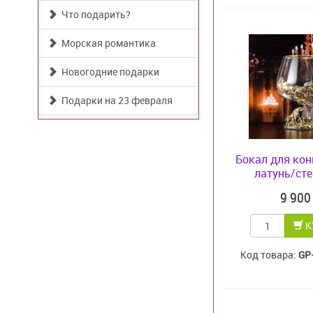
Что подарить?
Морская романтика
Новогодние подарки
Подарки на 23 февраля
Бокал для ко
латунь/стек
9 90
К
Код товара:
GP