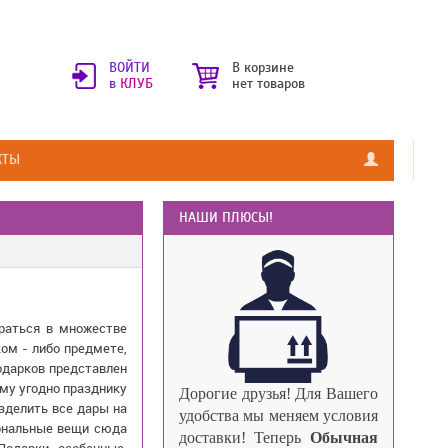
ВОЙТИ
В корзине
в
КЛУБ
нет товаров
КТЫ
НАШИ ПЛЮСЫ!
браться в множестве
ом - либо предмете,
одарков представлен
ому угодно празднику
Дорогие друзья!
Для Вашего
зделить все дары на
удобства мы меняем условия
иональные вещи сюда
доставки!
Теперь
Обычная