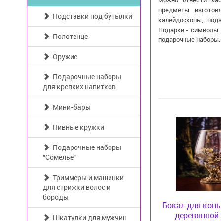
можно отнести каб
предметы изготов
Подставки под бутылки
калейдоскопы, под
Подарки - символы. 
Полотенце
подарочные наборы.
Оружие
Подарочные наборы
для крепких напитков
Мини-бары
Пивные кружки
Подарочные наборы
"Сомелье"
Триммеры и машинки
для стрижки волос и
бороды
Бокал для кон
деревянной
Шкатулки для мужчин