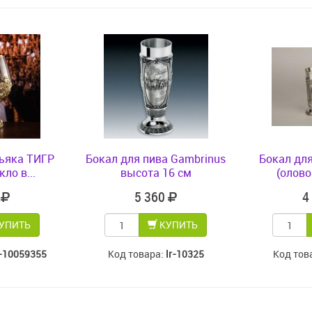
ньяка ТИГР
Бокал для пива Gambrinus
Бокал для
ло в...
высота 16 см
(олово
0
5 360
4
УПИТЬ
КУПИТЬ
-10059355
Код товара:
lr-10325
Код тов