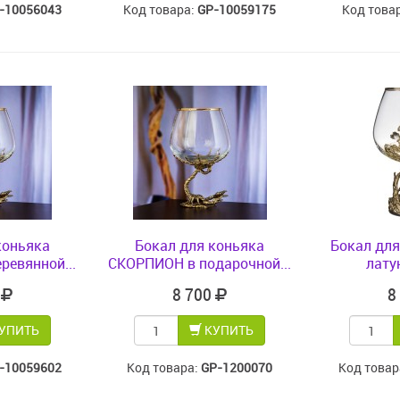
-10056043
Код товара:
GP-10059175
Код това
коньяка
Бокал для коньяка
Бокал для
ревянной...
СКОРПИОН в подарочной...
лату
0
8 700
8
УПИТЬ
КУПИТЬ
-10059602
Код товара:
GP-1200070
Код товар