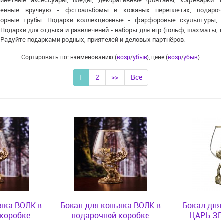
инетные аксессуары, пледы, декоративные фонтаны, кофеварки. 
ленные вручную - фотоальбомы в кожаных переплётах, подароч
зорные трубы. Подарки коллекционные - фарфоровые скульптуры, 
Подарки для отдыха и развлечений - наборы для игр (гольф, шахматы, ш
 Радуйте подарками родных, приятелей и деловых партнёров.
Сортировать по: наименованию (
возр
/
убыв
), цене (
возр
/
убыв
)
1
2
>>
Все
ьяка ВОЛК в
Бокал для коньяка ВОЛК в
Бокал для
 коробке
подарочной коробке
ЦАРЬ ЗВ