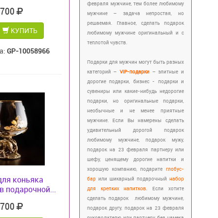
февраля мужчине, тем более любимому
 700
мужчине – задача непростая, но
решаемая. Главное, сделать подарок
КУПИТЬ
любимому мужчине оригинальный и с
теплотой чувств.
а:
GP-10058966
Подарки для мужчин могут быть разных
категорий –
VIP-подарки
– элитные и
дорогие подарки, бизнес - подарки и
сувениры или какие-нибудь недорогие
подарки, но оригинальные подарки,
необычные и не менее приятные
мужчине. Если Вы намерены сделать
удивительный дорогой подарок
любимому мужчине, подарок мужу,
подарок на 23 февраля партнеру или
шефу, ценящему дорогие напитки и
хорошую компанию, подарите
глобус-
для коньяка
бар
или шикарный подарочный
набор
 подарочной...
для крепких напитков
. Если хотите
сделать подарок любимому мужчине,
 700
подарок другу, подарок на 23 февраля
руководителю или партнеру без намека