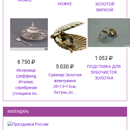
НОЖКЕ
ЗОЛОТОЙ
ВИЛКОЙ
1 053
6 750
5 030
ПОДСТАВКА ДЛЯ
Икорница
ЗУБОЧИСТОК
Сувенир Золотая
Шеффилд
ЗОЛОТАЯ
жемчужина
Италия,
20*13*13см.
серебрение
Латунь,зо...
(толщина по...
КАЛЕНДАРЬ