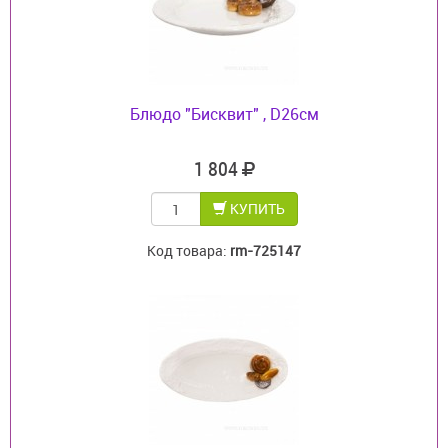
Блюдо "Бисквит" , D26см
1 804
КУПИТЬ
Код товара:
rm-725147