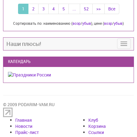
1
2
3
4
5
...
52
>>
Все
Сортировать по: наименованию (
возр
/
убыв
), цене (
возр
/
убыв
)
Наши плюсы!
КАЛЕНДАРЬ
© 2009 PODARIM-VAM.RU
Главная
Клуб
Новости
Корзина
Прайс-лист
Cсылки