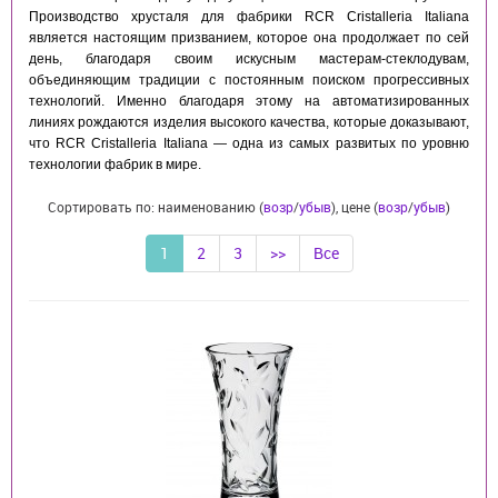
Производство хрусталя для фабрики RCR Cristalleria Italiana
является настоящим призванием, которое она продолжает по сей
день, благодаря своим искусным
мастерам-стеклодувам,
объединяющим традиции с постоянным поиском прогрессивных
технологий. Именно благодаря этому на автоматизированных
линиях рождаются изделия высокого качества, которые доказывают,
что RCR Cristalleria Italiana — одна из самых развитых по уровню
технологии фабрик в мире.
Сортировать по: наименованию (
возр
/
убыв
), цене (
возр
/
убыв
)
1
2
3
>>
Все