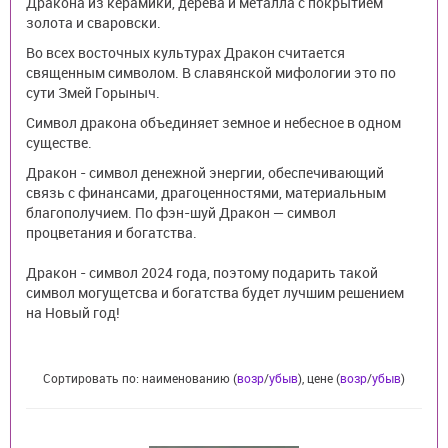
Дракона из керамики, дерева и металла с покрытием
золота и сваровски.
Во всех восточных культурах Дракон считается
священным символом. В славянской мифологии это по
сути Змей Горыныч.
Символ дракона объединяет земное и небесное в одном
существе.
Дракон - символ денежной энергии, обеспечивающий
связь с финансами, драгоценностями, материальным
благополучием. По фэн-шуй Дракон — символ
процветания и богатства.
Дракон - символ 2024 года, поэтому подарить такой
символ могущетсва и богатства будет лучшим решением
на Новый год!
Сортировать по: наименованию (
возр
/
убыв
), цене (
возр
/
убыв
)