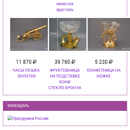
лепесток
хрусталь
11 870
39 760
5 230
ЧАСЫ ПУШКА
ФРУКТОВНИЦА
КОНФЕТНИЦА НА
ЗОЛОТАЯ
НА ПОДСТАВКЕ
НОЖКЕ
КОНИ
СТЕКЛО.БРОНЗА
КАЛЕНДАРЬ