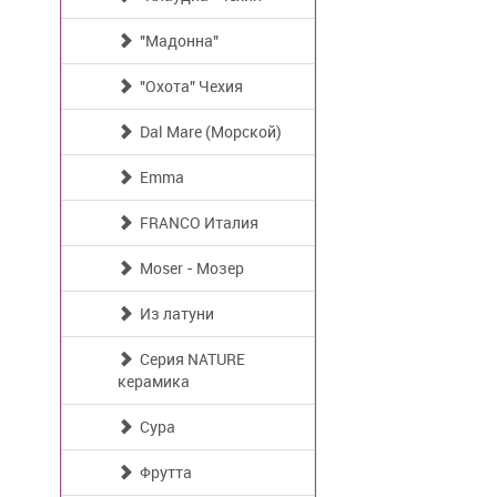
"Мадонна"
"Охота" Чехия
Dal Mare (Морской)
Emma
FRANCO Италия
Moser - Мозер
Из латуни
Серия NATURE
керамика
Сура
Фрутта