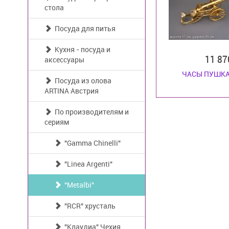
стола
Посуда для питья
Кухня - посуда и
11 8
аксессуары
ЧАСЫ ПУШКА
Посуда из олова
ARTINA Австрия
По производителям и
сериям
"Gamma Chinelli"
"Linea Argenti"
"Metalbi"
"RCR" хрусталь
"Клаудиа" Чехия