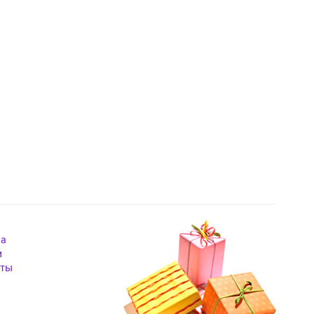
на
и
кты