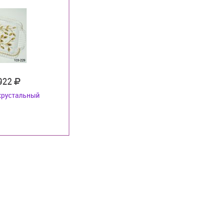
 922
хрустальный