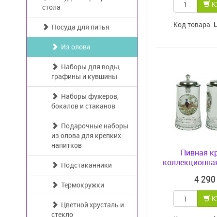
К
стола
Код товара:
Посуда для питья
Из олова
Наборы для воды,
графины и кувшины
Наборы фужеров,
бокалов и стаканов
Подарочные наборы
из олова для крепких
напитков
Пивная к
коллекционная 
Подстаканники
4 29
Термокружки
К
Цветной хрусталь и
стекло