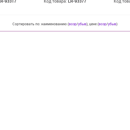
LR-93317
Код товара:
LR-93377
Код тов
Сортировать по: наименованию (
возр
/
убыв
), цене (
возр
/
убыв
)