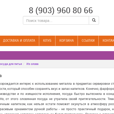
8 (903) 960 80 66
ДОСТАВКА И ОПЛАТА
КЛУБ
КОРЗИНА
CСЫЛКИ
КОНТА
осуда для питья
Из олова
а
озрождается интерес к использованию металла в предметах сервировки ст
сти, который способен сохранять вкус и запах напитков. Конечно, фарфор
изводстве и по изящности исполнения, посуда быстро вытеснила в конце
Но, от этого оловянная посуда не утратила своей притягательности. Тяж
ичным напитком, как нельзя кстати поможет окунуться в атмосферу рос
красивым орнаментом ручной работы - не просто практичный подарок, н