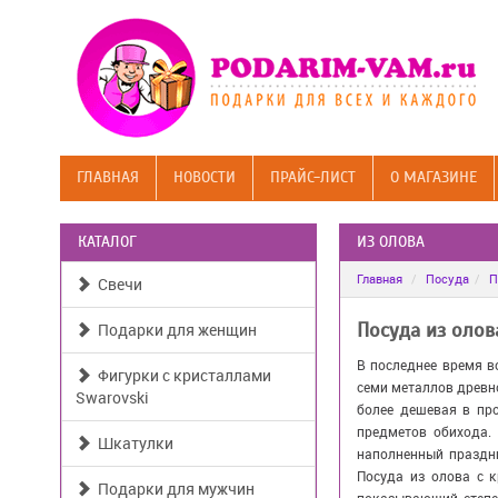
ГЛАВНАЯ
НОВОСТИ
ПРАЙС-ЛИСТ
О МАГАЗИНЕ
КАТАЛОГ
ИЗ ОЛОВА
Главная
Посуда
П
Свечи
Подарки для женщин
Посуда из олов
В последнее время в
Фигурки с кристаллами
семи металлов древно
Swarovski
более дешевая в про
предметов обихода. 
Шкатулки
наполненный праздн
Посуда из олова с 
Подарки для мужчин