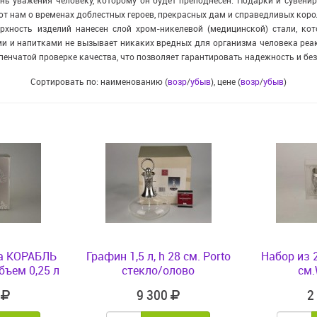
ь уважения человеку, которому он будет преподнесен. Подарки и сувенир
т нам о временах доблестных героев, прекрасных дам и справедливых коро
рхность изделий нанесен слой хром-никелевой (медицинской) стали, кот
 и напитками не вызывает никаких вредных для организма человека реа
пенчатой проверке качества, что позволяет гарантировать надежность и бе
Сортировать по: наименованию (
возр
/
убыв
), цене (
возр
/
убыв
)
на КОРАБЛЬ
Графин 1,5 л, h 28 см. Porto
Набор из 2
бъем 0,25 л
стекло/олово
см.
7
9 300
2