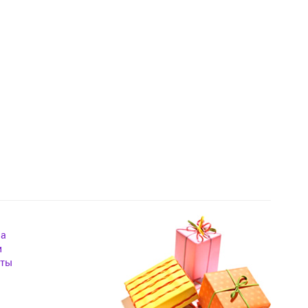
на
и
кты