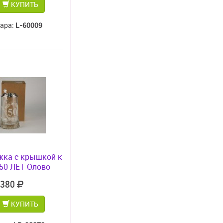
КУПИТЬ
вара:
L-60009
жка с крышкой к
50 ЛЕТ Олово
 380
КУПИТЬ