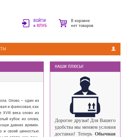
ВОЙТИ
В корзине
в
КЛУБ
нет товаров
КТЫ
НАШИ ПЛЮСЫ!
ола. Олово – один из
овая и фаянсовая, как
 XVIII века олово из
елый кубок из олова,
Дорогие друзья!
Для Вашего
коши давних времен.
удобства мы меняем условия
о и своей ценностью
доставки!
Теперь
Обычная