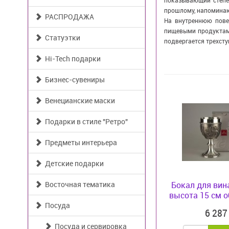
показывающий степен
прошлому, напоминаю
РАСПРОДАЖА
На внутреннюю пове
пищевыми продуктами
Статуэтки
подвергается трехсту
Hi-Tech подарки
Бизнес-сувениры
Венецианские маски
Подарки в стиле "Ретро"
Предметы интерьера
Детские подарки
Восточная тематика
Бокал для ви
высота 15 см о
Посуда
6 28
Посуда и сервировка