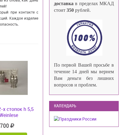
ы из олова, как дань
доставка
в пределах МКАД
лей!
стоит
350
рублей.
орый при контакте с
кций. Каждое изделие
зопасность.
По первой Вашей просьбе в
течение 14 дней мы вернем
Вам деньги без лишних
вопросов и проблем.
КАЛЕНДАРЬ
-х стопок h 5,5
Weinlese
 700