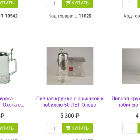
УПИТЬ
КУПИТЬ
LR-10542
Код товара:
L-11629
Код то
ружка
Пивная кружка с крышкой к
Пивная кру
Охота с...
юбилею 50 ЛЕТ Олово
юбилею 
0
5 300
4
УПИТЬ
КУПИТЬ