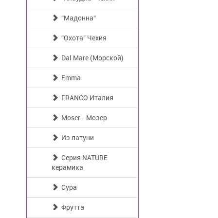
"Мадонна"
"Охота" Чехия
Dal Mare (Морской)
Emma
FRANCO Италия
Moser - Мозер
Из латуни
Серия NATURE
керамика
Сура
Фрутта