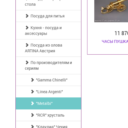
стола
Посуда для питья
Кухня - посуда и
11 8
аксессуары
ЧАСЫ ПУШКА
Посуда из олова
ARTINA Австрия
По производителям и
сериям
"Gamma Chinelli"
"Linea Argenti"
"Metalbi"
"RCR" хрусталь
"Клаудиа" Чехия