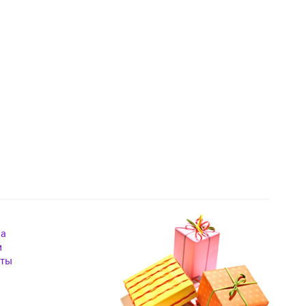
на
и
кты