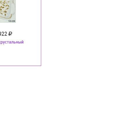
 922
хрустальный