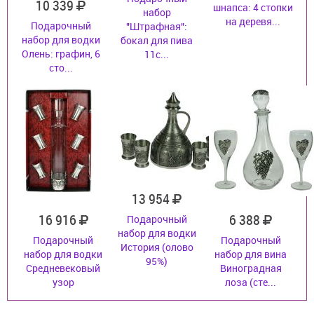
10 339
шнапса: 4 стопки
набор
на деревя...
Подарочный
"Штрафная":
набор для водки
бокал для пива
Олень: графин, 6
11с...
сто...
13 954
16 916
6 388
Подарочный
набор для водки
Подарочный
Подарочный
История (олово
набор для водки
набор для вина
95%)
Средневековый
Виноградная
узор
лоза (сте...