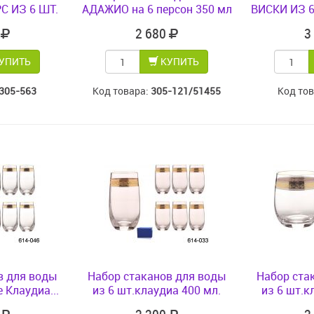
С ИЗ 6 ШТ.
АДАЖИО на 6 персон 350 мл
ВИСКИ ИЗ 6
6
2 680
3
УПИТЬ
КУПИТЬ
305-563
Код товара:
305-121/51455
Код то
в для воды
Набор стаканов для воды
Набор ста
 Клаудиа...
из 6 шт.клаудиа 400 мл.
из 6 шт.к