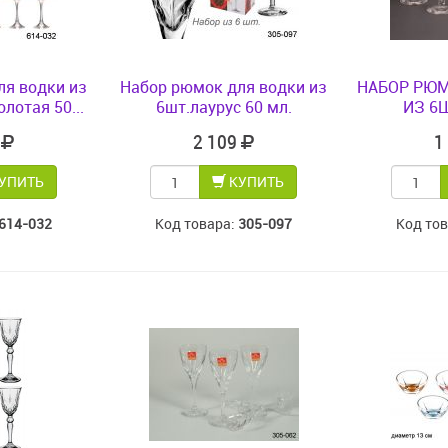
ля водки из
Набор рюмок для водки из
НАБОР РЮМ
лотая 50...
6шт.лаурус 60 мл.
ИЗ 6
0
2 109
1
УПИТЬ
КУПИТЬ
614-032
Код товара:
305-097
Код то