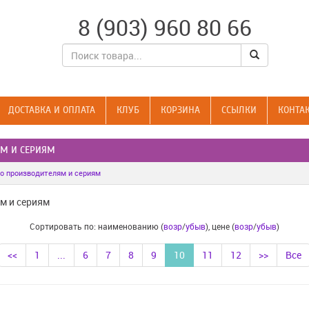
8 (903) 960 80 66
ДОСТАВКА И ОПЛАТА
КЛУБ
КОРЗИНА
CСЫЛКИ
КОНТА
ЯМ И СЕРИЯМ
о производителям и сериям
м и сериям
Сортировать по: наименованию (
возр
/
убыв
), цене (
возр
/
убыв
)
<<
1
...
6
7
8
9
10
11
12
>>
Все