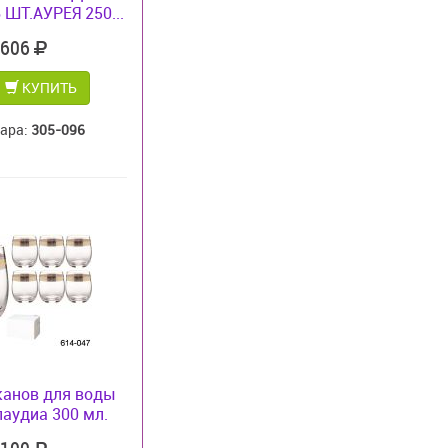
 ШТ.АУРЕЯ 250...
 606
КУПИТЬ
вара:
305-096
канов для воды
лаудиа 300 мл.