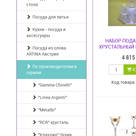
стола
Посуда для питья
Кухня - посуда и
аксессуары
НАБОР ПОД
ХРУСТАЛЬНЫЙ Г
Посуда из олова
ARTINA Австрия
4 81
По производителям и
К
сериям
Код товара
"Gamma Chinelli"
"Linea Argenti"
"Metalbi"
"RCR" хрусталь
"Клаудиа" Чехия