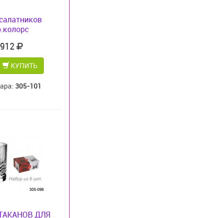
салатников
.колорс
 912
КУПИТЬ
вара:
305-101
ТАКАНОВ ДЛЯ