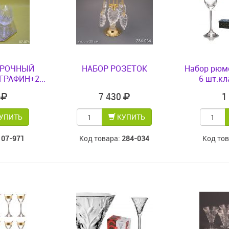
АРОЧНЫЙ
НАБОР РОЗЕТОК
Набор рюмо
РАФИН+2...
6 шт.кл
5
7 430
1
УПИТЬ
КУПИТЬ
:
07-971
Код товара:
284-034
Код то