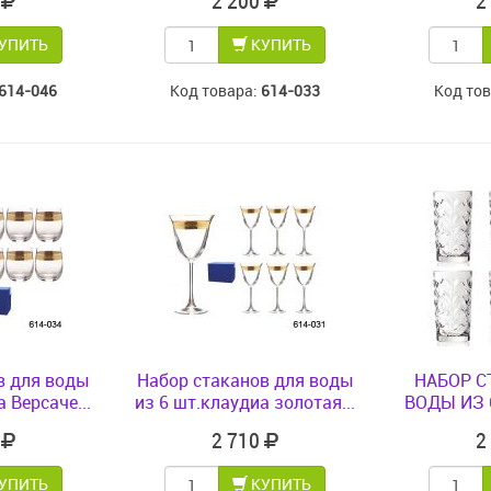
0
2 200
2
УПИТЬ
КУПИТЬ
614-046
Код товара:
614-033
Код то
в для воды
Набор стаканов для воды
НАБОР С
 Версаче...
из 6 шт.клаудиа золотая...
ВОДЫ ИЗ 6
0
2 710
2
УПИТЬ
КУПИТЬ