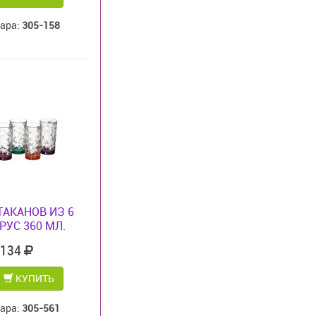
вара:
305-158
ТАКАНОВ ИЗ 6
РУС 360 МЛ.
 134
КУПИТЬ
вара:
305-561