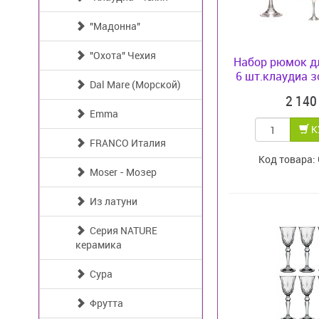
"Мадонна"
"Охота" Чехия
Набор рюмок д
6 шт.клаудиа зо
Dal Mare (Морской)
2 14
Emma
К
FRANCO Италия
Код товара:
Moser - Мозер
Из латуни
Серия NATURE
керамика
Сура
Фрутта