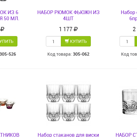
ОК ИЗ 6
НАБОР РЮМОК ФЬЮЖН ИЗ
Набор 
 50 МЛ.
4ШТ
6пр
2
1 177
2
УПИТЬ
КУПИТЬ
305-526
Код товара:
305-062
Код то
АТНИКОВ
Набор стаканов для виски
НАБОР С