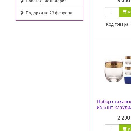
3 00
Новогодние подарки
К
Подарки на 23 февраля
Код товара:
Набор стакано
из 6 шт.клаудиа
2 20
К