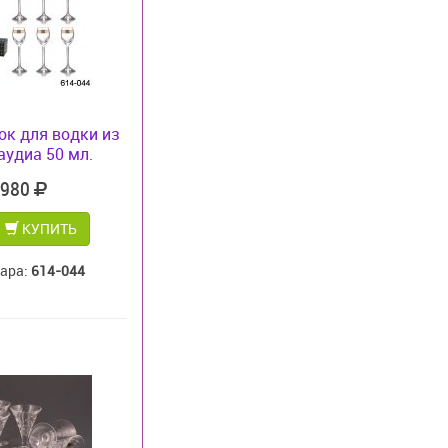
к для водки из
аудиа 50 мл.
 980
КУПИТЬ
вара:
614-044