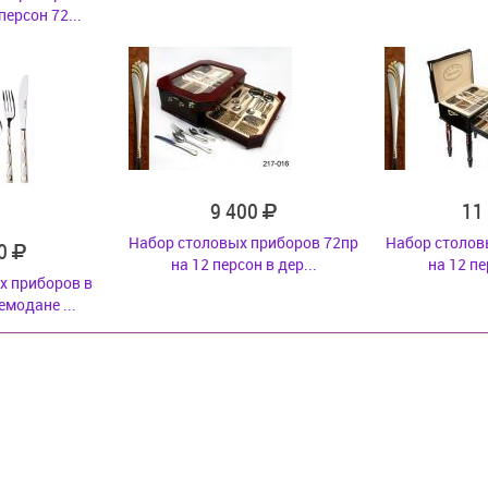
ерсон 72...
9 400
11
Набор столовых приборов 72пр
Набор столов
30
на 12 персон в дер...
на 12 пе
х приборов в
модане ...