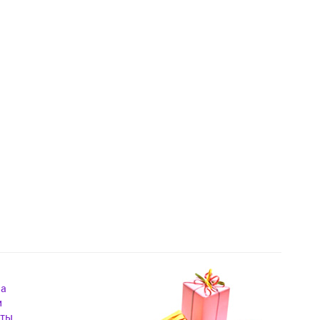
на
и
кты