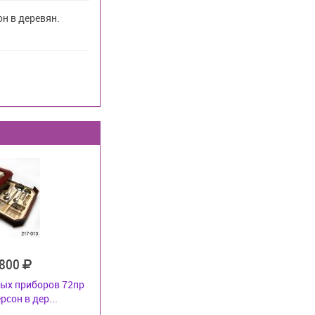
н в деревян.
 800
ых приборов 72пр
рсон в дер...