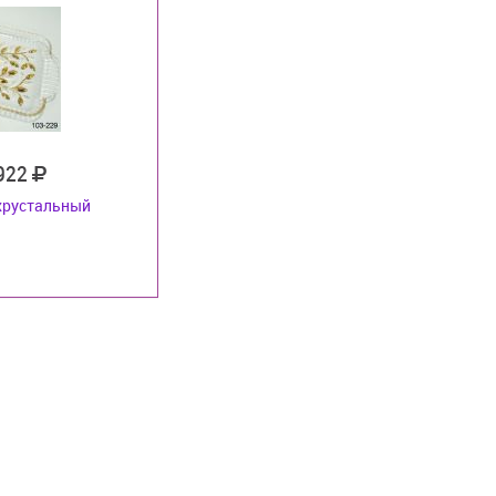
 922
хрустальный