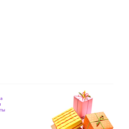
на
и
кты