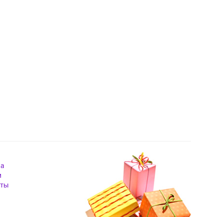
на
и
кты