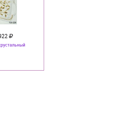
 922
хрустальный