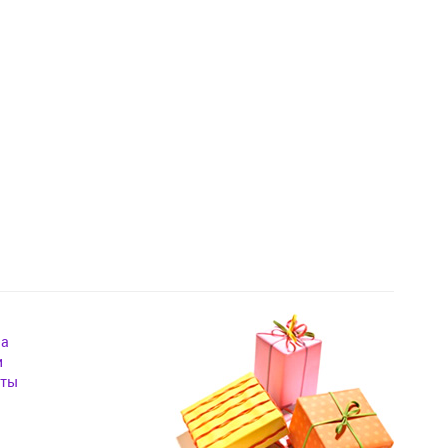
на
и
кты