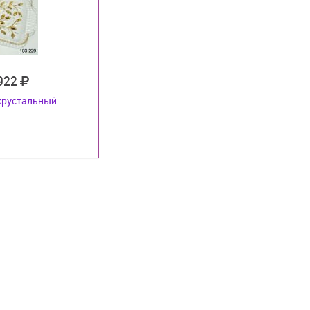
 922
хрустальный