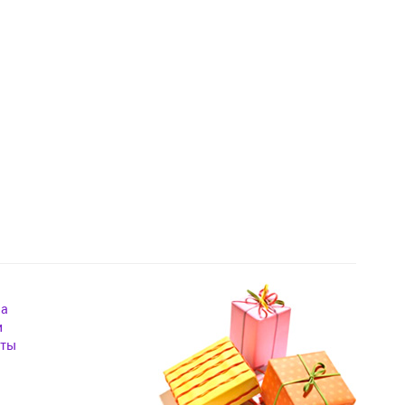
на
и
кты