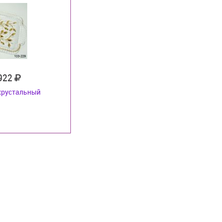
 922
хрустальный