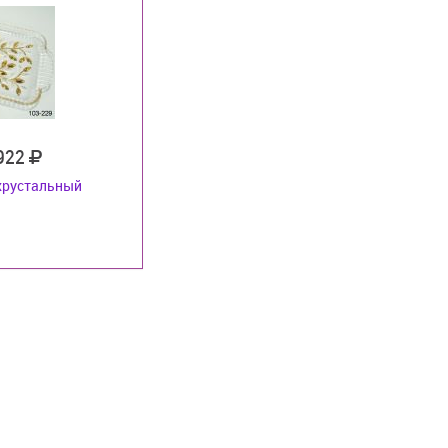
 922
хрустальный