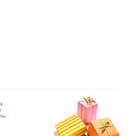
на
и
кты