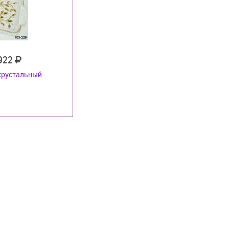
 922
хрустальный