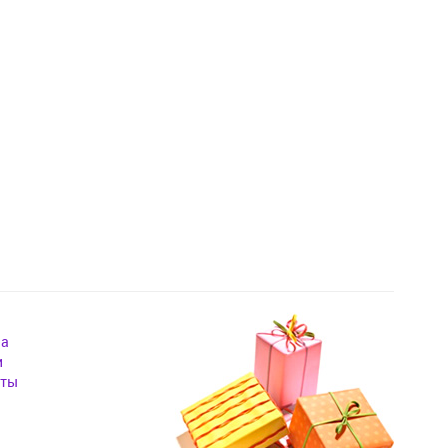
на
и
кты