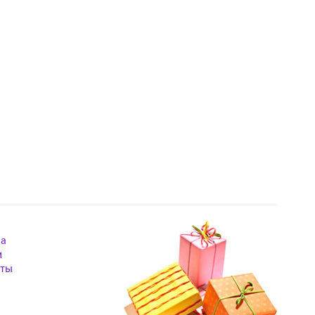
на
и
кты