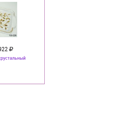
 922
хрустальный