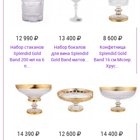
12 990
13 400
8 600
Набор стаканов
Набор бокалов
Конфетница
Splendid Gold
для вина Splendid
Splendid Gold
Band 200 мл на 6
Gold Band матов...
Band 16 см Мозер.
п...
Хрус...
14 390
12 600
14 400