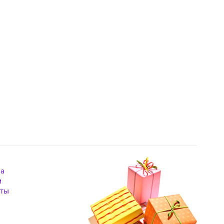
на
и
кты