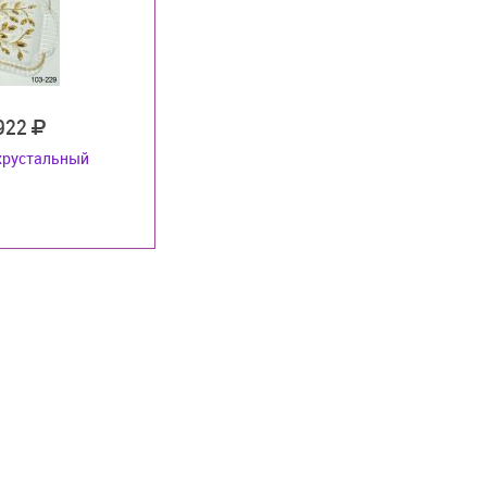
 922
хрустальный