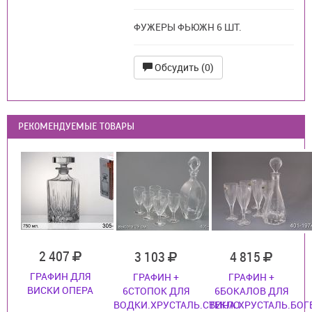
ФУЖЕРЫ ФЬЮЖН 6 ШТ.
Обсудить (0)
РЕКОМЕНДУЕМЫЕ ТОВАРЫ
2 407
3 103
4 815
ГРАФИН ДЛЯ
ГРАФИН +
ГРАФИН +
ВИСКИ ОПЕРА
6СТОПОК ДЛЯ
6БОКАЛОВ ДЛЯ
ВОДКИ.ХРУСТАЛЬ.СТЕКЛО
ВИНА.ХРУСТАЛЬ.БОГ