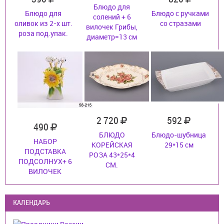
Блюдо для
Блюдо для
Блюдо с ручками
солений + 6
оливок из 2-х шт.
со стразами
вилочек Грибы,
роза под.упак.
диаметр=13 см
2 720
592
490
БЛЮДО
Блюдо-шубница
НАБОР
КОРЕЙСКАЯ
29*15 см
ПОДСТАВКА
РОЗА 43*25*4
ПОДСОЛНУХ+ 6
СМ.
ВИЛОЧЕК
КАЛЕНДАРЬ