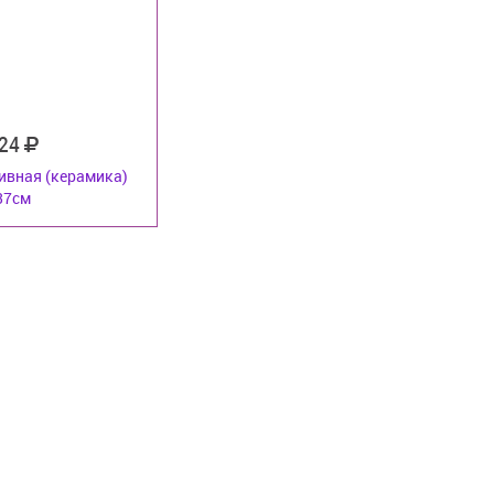
24
ивная (керамика)
37см