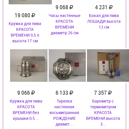
9 068
4 231
19 080
Часы настенные
Бокал для пива
КРАСОТА
ЛОШАДИ высота
Кружка для пива
ВРЕМЕНИ
12 см
КРАСОТА
диаметр 26 см
ВРЕМЕНИ 0,5 л
высота 17 см
9 066
6 133
7 357
Кружка для пива
Тарелка
Барометр с
КРАСОТА
настенная
термометром
ВРЕМЕНИ без
восьмигранная
КРАСОТА
крышки 0,5 ...
РОЖДЕНИЕ
ВРЕМЕНИ высота
диамет...
3...