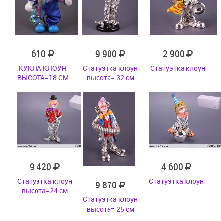
610
9 900
2 900
КУКЛА КЛОУН
Статуэтка клоун
Статуэтка клоун
ВЫСОТА=18 СМ
высота= 32 см
9 420
4 600
Статуэтка клоун
Статуэтка клоун
9 870
высота=24 см
Статуэтка клоун
высота= 25 см