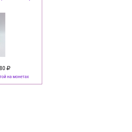
80
той на монетах