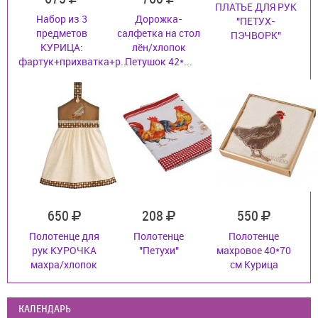
ПЛАТЬЕ ДЛЯ РУК
Набор из 3
Дорожка-
"ПЕТУХ-
предметов
салфетка на стол
ПЭЧВОРК"
КУРИЦА:
лён/хлопок
фартук+прихватка+р...
Петушок 42*...
650
208
550
Полотенце для
Полотенце
Полотенце
рук КУРОЧКА
"Петухи"
махровое 40*70
махра/хлопок
см Курица
КАЛЕНДАРЬ