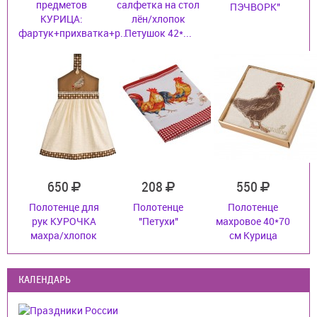
предметов
салфетка на стол
ПЭЧВОРК"
КУРИЦА:
лён/хлопок
фартук+прихватка+р...
Петушок 42*...
650
208
550
Полотенце для
Полотенце
Полотенце
рук КУРОЧКА
"Петухи"
махровое 40*70
махра/хлопок
см Курица
КАЛЕНДАРЬ