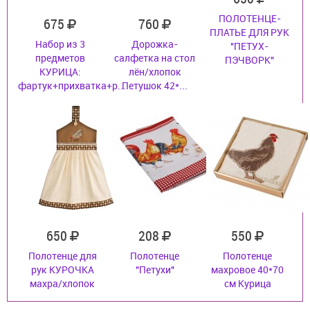
ПОЛОТЕНЦЕ-
675
760
ПЛАТЬЕ ДЛЯ РУК
Набор из 3
Дорожка-
"ПЕТУХ-
предметов
салфетка на стол
ПЭЧВОРК"
КУРИЦА:
лён/хлопок
фартук+прихватка+р...
Петушок 42*...
650
208
550
Полотенце для
Полотенце
Полотенце
рук КУРОЧКА
"Петухи"
махровое 40*70
махра/хлопок
см Курица