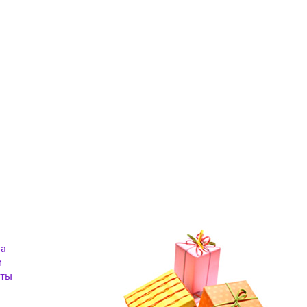
на
и
кты