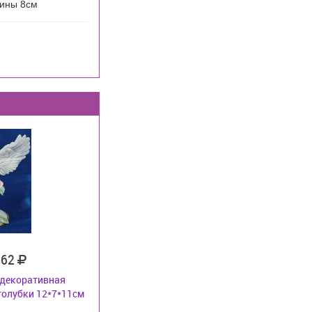
ины 8см
562
 декоративная
олубки 12*7*11см