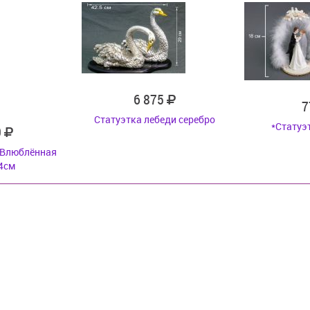
6 875
7
Статуэтка лебеди серебро
*Статуэ
0
 Влюблённая
4см