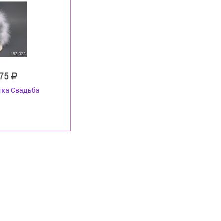
75
тка Свадьба