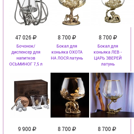
47 026
8 700
8 700
Бочонок/
Бокал для
Бокал для
диспенсер для
коньяка ОХОТА
коньяка ЛЕВ -
напитков
НА ЛОСЯ латунь
ЦАРЬ ЗВЕРЕЙ
ОСЬМИНОГ 7,5 л
латунь
9 900
8 700
8 700