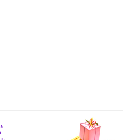
на
и
кты