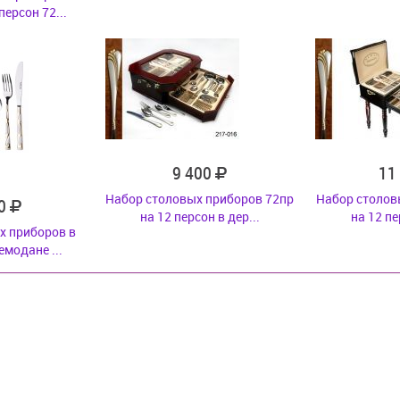
ерсон 72...
9 400
11
Набор столовых приборов 72пр
Набор столов
30
на 12 персон в дер...
на 12 пе
х приборов в
модане ...