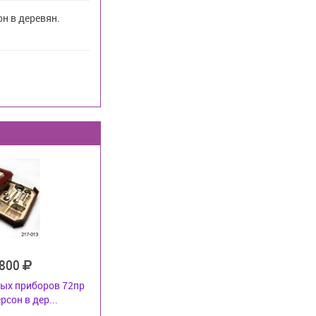
н в деревян.
 800
ых приборов 72пр
рсон в дер...