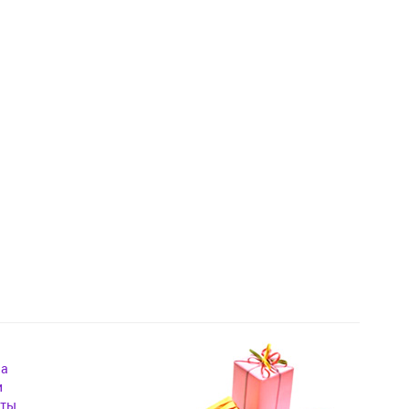
на
и
кты