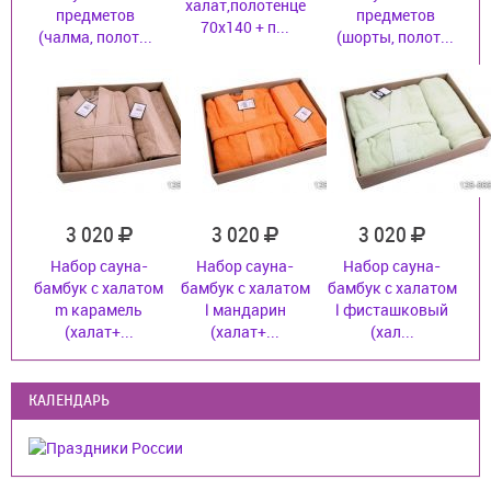
халат,полотенце
предметов
предметов
70х140 + п...
(чалма, полот...
(шорты, полот...
3 020
3 020
3 020
Набор сауна-
Набор сауна-
Набор сауна-
бамбук с халатом
бамбук с халатом
бамбук с халатом
m карамель
l мандарин
l фисташковый
(халат+...
(халат+...
(хал...
КАЛЕНДАРЬ