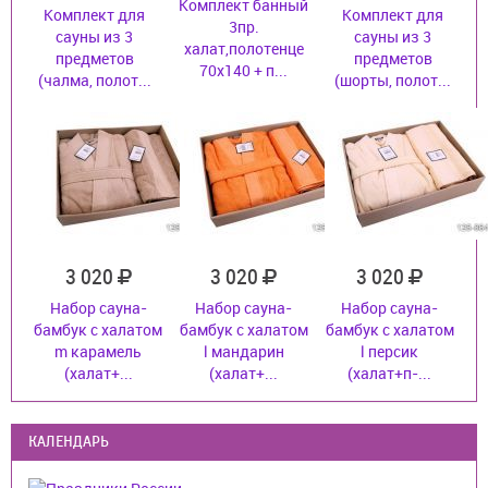
Комплект банный
Комплект для
Комплект для
3пр.
сауны из 3
сауны из 3
халат,полотенце
предметов
предметов
70х140 + п...
(чалма, полот...
(шорты, полот...
3 020
3 020
3 020
Набор сауна-
Набор сауна-
Набор сауна-
бамбук с халатом
бамбук с халатом
бамбук с халатом
m карамель
l мандарин
l персик
(халат+...
(халат+...
(халат+п-...
КАЛЕНДАРЬ