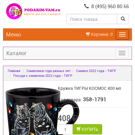
8 (495) 960 80 66
Меню
Корзина:
0
Каталог
Главная
Символика года разных лет
Символ 2022 года - ТИГР
Посуда с символом 2022 года - ТИГР
Кружка ТИГРЫ КОСМОС 400 мл
358-1791
Код товара:
408
КУПИТЬ