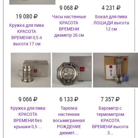
9 068
4 231
19 080
Часы настенные
Бокал для пива
КРАСОТА
ЛОШАДИ высота
Кружка для пива
ВРЕМЕНИ
12 см
КРАСОТА
диаметр 26 см
ВРЕМЕНИ 0,5 л
высота 17 см
9 066
6 133
7 357
Кружка для пива
Тарелка
Барометр с
КРАСОТА
настенная
термометром
ВРЕМЕНИ без
восьмигранная
КРАСОТА
крышки 0,5 ...
РОЖДЕНИЕ
ВРЕМЕНИ высота
диамет...
3...