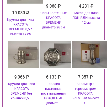
9 068
4 231
19 080
Часы настенные
Бокал для пива
КРАСОТА
ЛОШАДИ высота
Кружка для пива
ВРЕМЕНИ
12 см
КРАСОТА
диаметр 26 см
ВРЕМЕНИ 0,5 л
высота 17 см
9 066
6 133
7 357
Кружка для пива
Тарелка
Барометр с
КРАСОТА
настенная
термометром
ВРЕМЕНИ без
восьмигранная
КРАСОТА
крышки 0,5 ...
РОЖДЕНИЕ
ВРЕМЕНИ высота
диамет...
3...