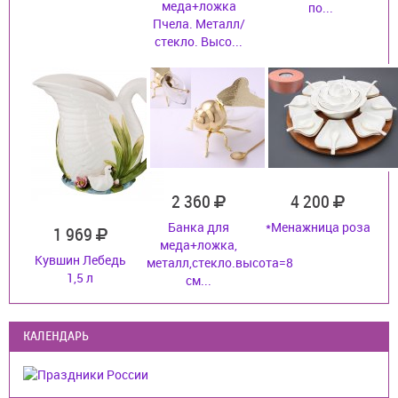
меда+ложка
по...
Пчела. Металл/
стекло. Высо...
2 360
4 200
Банка для
*Менажница роза
1 969
меда+ложка,
Кувшин Лебедь
металл,стекло.высота=8
1,5 л
см...
КАЛЕНДАРЬ