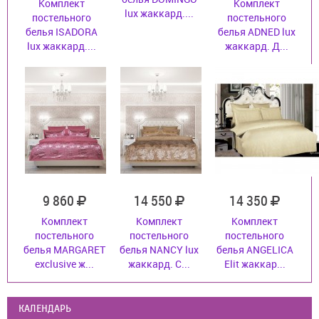
Комплект
Комплект
lux жаккард....
постельного
постельного
белья ISADORA
белья ADNED lux
lux жаккард....
жаккард. Д...
9 860
14 550
14 350
Комплект
Комплект
Комплект
постельного
постельного
постельного
белья MARGARET
белья NANCY lux
белья ANGELICA
exclusive ж...
жаккард. С...
Elit жаккар...
КАЛЕНДАРЬ