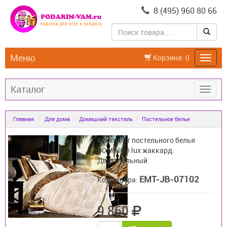
8 (495) 960 80 66
Меню
Корзина:
0
Каталог
Главная
Для дома
Домашний текстиль
Постельное белье
Комплект постельного белья
DOMINGO lux жаккард.
Двухспальный
EMT-JB-07102
Код товара:
9 860