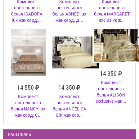
Комплект
Комплект
Комплект
постельного
постельного
постельного
белья ISADORA
белья ADNED lux
белья MARGARET
lux жаккард....
жаккард. Д...
exclusive ж...
14 350
Комплект
14 550
14 350
постельного
белья ALISON
Комплект
Комплект
exclusive жак...
постельного
постельного
белья NANCY lux
белья ANGELICA
жаккард. С...
Elit жаккар...
КАЛЕНДАРЬ