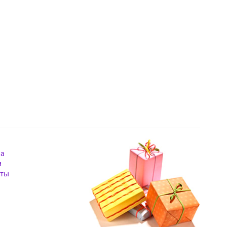
на
и
кты