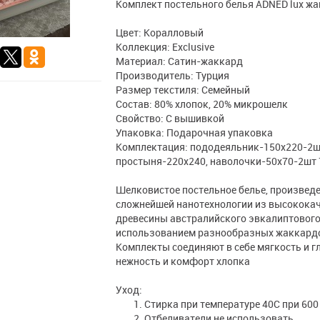
Комплект постельного белья ADNED lux ж
Цвет: Коралловый
Коллекция: Exclusive
Материал: Сатин-жаккард
Производитель: Турция
Размер текстиля: Семейный
Состав: 80% хлопок, 20% микрошелк
Свойство: С вышивкой
Упаковка: Подарочная упаковка
Комплектация: пододеяльник-150х220-2ш
простыня-220х240, наволочки-50х70-2шт
Шелковистое постельное белье, произведе
сложнейшей нанотехнологии из высокока
древесины австралийского эвкалиптового 
использованием разнообразных жаккардо
Комплекты соединяют в себе мягкость и г
нежность и комфорт хлопка
Уход:
Стирка при температуре 40С при 600
Отбеливатели не использовать