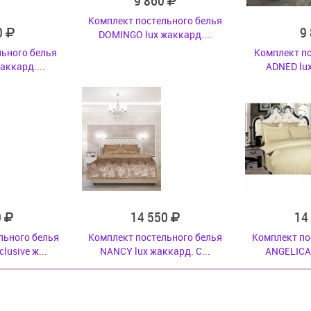
9 860
Комплект постельного белья
0
9
DOMINGO lux жаккард....
ьного белья
Комплект по
аккард....
ADNED lux
0
14 550
14
льного белья
Комплект постельного белья
Комплект по
usive ж...
NANCY lux жаккард. С...
ANGELICA 