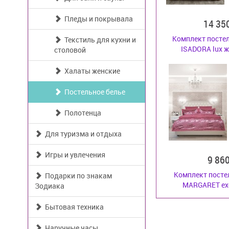
Пледы и покрывала
14 35
Комплект постел
Текстиль для кухни и
ISADORA lux ж
столовой
Халаты женские
Постельное белье
Полотенца
Для туризма и отдыха
Игры и увлечения
9 86
Комплект посте
Подарки по знакам
MARGARET excl
Зодиака
Бытовая техника
Наручные часы