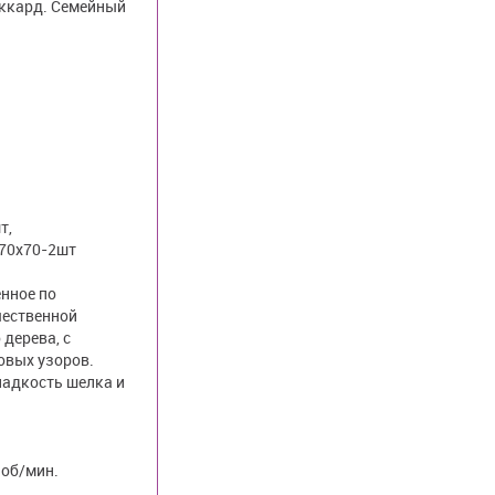
аккард. Семейный
т,
 70х70-2шт
нное по
чественной
дерева, с
вых узоров.
ладкость шелка и
 об/мин.