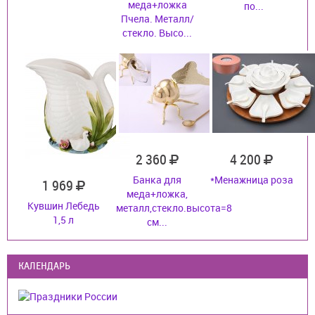
меда+ложка
по...
Пчела. Металл/
стекло. Высо...
2 360
4 200
Банка для
*Менажница роза
1 969
меда+ложка,
Кувшин Лебедь
металл,стекло.высота=8
1,5 л
см...
КАЛЕНДАРЬ