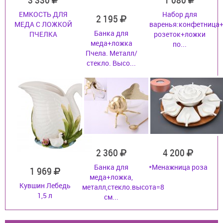
ЕМКОСТЬ ДЛЯ
Набор для
2 195
МЕДА С ЛОЖКОЙ
варенья:конфетница+
Банка для
ПЧЕЛКА
розеток+ложки
меда+ложка
по...
Пчела. Металл/
стекло. Высо...
2 360
4 200
Банка для
*Менажница роза
1 969
меда+ложка,
Кувшин Лебедь
металл,стекло.высота=8
1,5 л
см...