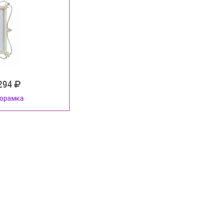
 294
орамка