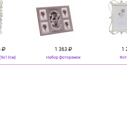
6
1 363
1
(9x13см)
Набор фоторамок
Фот