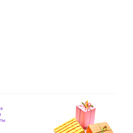
на
и
кты