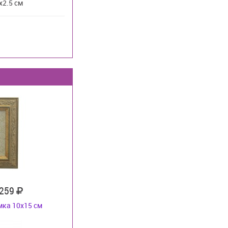
х2.5 см
 259
ка 10х15 см