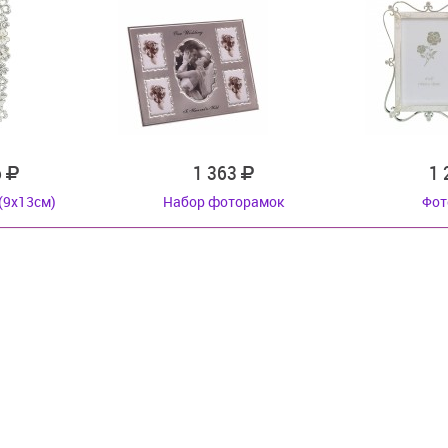
6
1 363
1
(9x13см)
Набор фоторамок
Фот