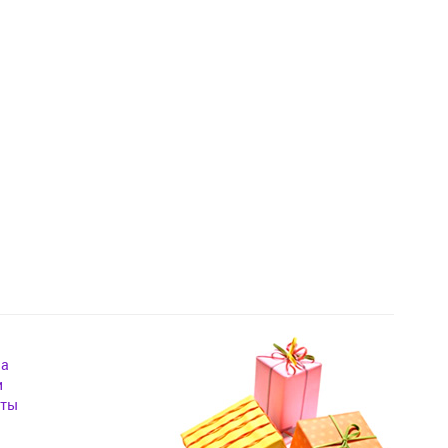
на
и
кты