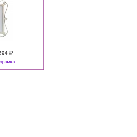
 294
орамка